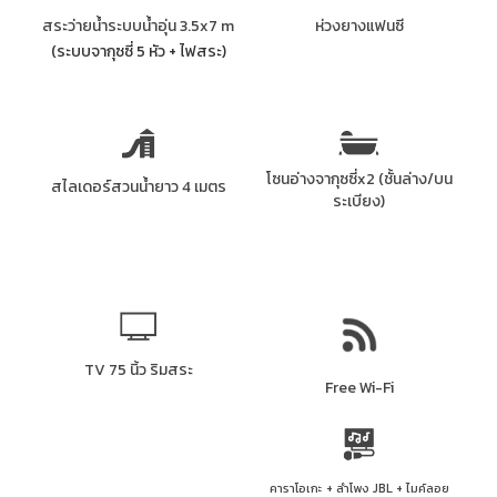
สระว่ายน้ำระบบน้ำอุ่น 3.5x7 m
ห่วงยางแฟนซี
(ระบบจากุซซี่ 5 หัว + ไฟสระ)
โซนอ่างจากุซซี่x2 (ชั้นล่าง/บน
สไลเดอร์สวนน้ำยาว 4 เมตร
ระเบียง)
TV 75 นิ้ว ริมสระ
Free Wi-Fi
คาราโอเกะ + ลำโพง JBL + ไมค์ลอย