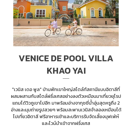
VENICE DE POOL VILLA
KHAO YAI
"เวนิส เดอ พูล" บ้านพักเขาใหญ่สไตล์ทัสคานีแบบอิตาลีที่
ผสมผสานกับสไตล์ฝรั่งเศสอย่างลงตัวเหมือนมาเที่ยวยุโรป
แถมได้วิวภูเขาไปอีก มาพร้อมอ่างจากุชชี่น้ำอุ่นสุดหรูถึง 2
อ่างและมุมถ่ายรูปสวยๆ พร้อมสะพานเวนิสจำลองเหมือนได้
ไปเที่ยวอิตาลี ฟรีอาหารเช้าและบริการรับจัดเลี้ยงบุฟเฟ่ห์
และไวน์นำเข้าจากฝรั่งเศส