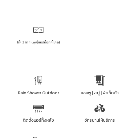
โต๊ะ 3 in 1 (พูล|แอร์ฮ็อกกี้|โกล)
Rain Shower Outdoor
แชมพู | สบู่ | ผ้าเช็ดตัว
ติดตั้งแอร์ทั้งหลัง
จักรยานให้บริการ