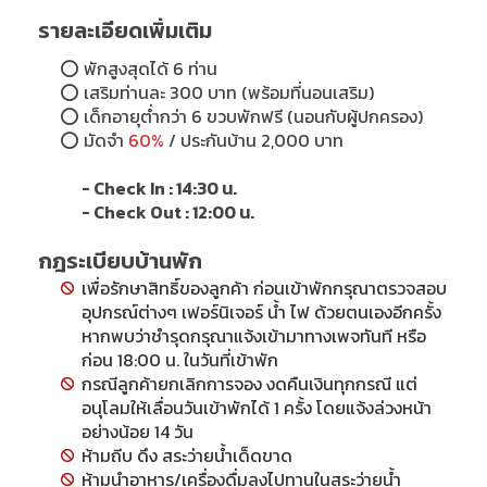
รายละเอียดเพิ่มเติม
⭕
พักสูงสุดได้ 6 ท่าน
⭕ เสริมท่านละ 300 บาท (พร้อมที่นอนเสริม)
⭕ เด็กอายุต่ำกว่า 6 ขวบพักฟรี (นอนกับผู้ปกครอง)
⭕
มัดจำ
60%
/ ประกันบ้าน 2,000 บาท
- Check In : 14:30 น.
- Check Out : 12:00 น.
กฎระเบียบบ้านพัก
เพื่อรักษาสิทธิ์ของลูกค้า ก่อนเข้าพักกรุณาตรวจสอบ
อุปกรณ์ต่างๆ เฟอร์นิเจอร์ น้ำ ไฟ ด้วยตนเองอีกครั้ง
หากพบว่าชำรุดกรุณาแจ้งเข้ามาทางเพจทันที หรือ
ก่อน 18:00 น. ในวันที่เข้าพัก
กรณีลูกค้ายกเลิกการจอง งดคืนเงินทุกกรณี แต่
อนุโลมให้เลื่อนวันเข้าพักได้ 1 ครั้ง โดยแจ้งล่วงหน้า
อย่างน้อย 14 วัน
ห้ามถีบ ดึง สระว่ายน้ำเด็ดขาด
ห้ามนำอาหาร/เครื่องดื่มลงไปทานในสระว่ายน้ำ