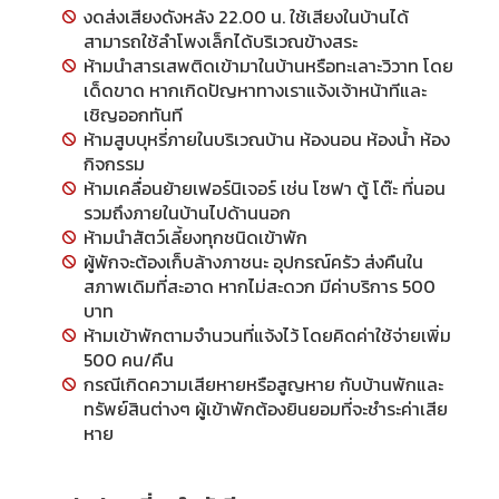
งดส่งเสียงดังหลัง 22.00 น. ใช้เสียงในบ้านได้
สามารถใช้ลำโพงเล็กได้บริเวณข้างสระ
ห้ามนำสารเสพติดเข้ามาในบ้านหรือทะเลาะวิวาท โดย
เด็ดขาด หากเกิดปัญหาทางเราแจ้งเจ้าหน้าทีและ
เชิญออกทันที
ห้ามสูบบุหรี่ภายในบริเวณบ้าน ห้องนอน ห้องน้ำ ห้อง
กิจกรรม
ห้ามเคลื่อนย้ายเฟอร์นิเจอร์ เช่น โซฟา ตู้ โต๊ะ ที่นอน
รวมถึงภายในบ้านไปด้านนอก
ห้ามนำสัตว์เลี้ยงทุกชนิดเข้าพัก
ผู้พักจะต้องเก็บล้างภาชนะ อุปกรณ์ครัว ส่งคืนใน
สภาพเดิมที่สะอาด หากไม่สะดวก มีค่าบริการ 500
บาท
ห้ามเข้าพักตามจำนวนที่แจ้งไว้ โดยคิดค่าใช้จ่ายเพิ่ม
500 คน/คืน
กรณีเกิดความเสียหายหรือสูญหาย กับบ้านพักและ
ทรัพย์สินต่างๆ ผู้เข้าพักต้องยินยอมที่จะชำระค่าเสีย
หาย