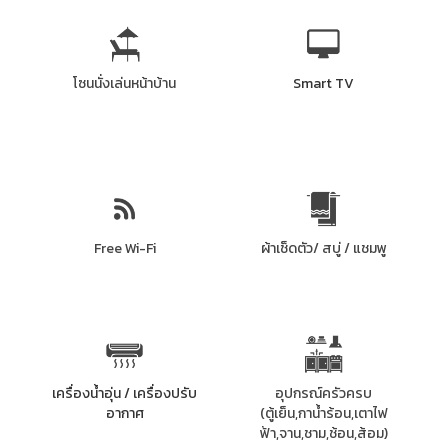
โซนนั่งเล่นหน้าบ้าน
Smart TV
Free Wi-Fi
ผ้าเช็ดตัว/ สบู่ / แชมพู
เครื่องน้ำอุ่น / เครื่องปรับ
อุปกรณ์ครัวครบ
อากาศ
(ตู้เย็น,กาน้ำร้อน,เตาไฟ
ฟ้า,จาน,ชาม,ช้อน,ส้อม)