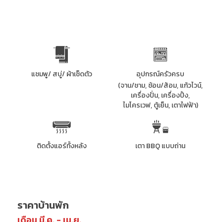
แชมพู/ สบู่/ ผ้าเช็ดตัว
อุปกรณ์ครัวครบ
(จาน/ชาม, ช้อน/ส้อม, แก้วไวน์,
เครื่องปั่น, เครื่องปิ้ง,
ไมโครเวฟ, ตู้เย็น, เตาไฟฟ้า)
ติดตั้งแอร์ทั้งหลัง
เตา BBQ แบบถ่าน
ราคาบ้านพัก
เดือน มี.ค. - เม.ย.