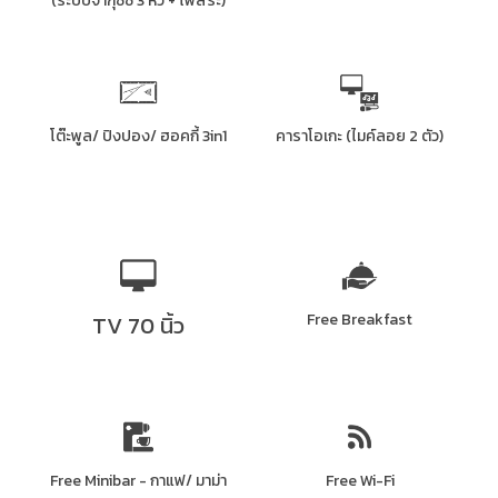
(ระบบจากุซซี่ 3 หัว + ไฟสระ)
โต๊ะพูล/ ปิงปอง/ ฮอคกี้ 3in1
คาราโอเกะ (ไมค์ลอย 2 ตัว)
TV 70 นิ้ว
Free Breakfast
Free Minibar - กาแฟ/ มาม่า
Free Wi-Fi