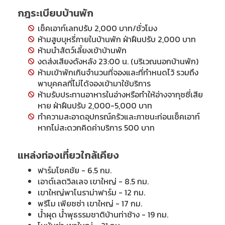
กฎระเบียบบ้านพัก
เช็คเอาท์เลทปรับ 2,000 บาท/ชั่วโมง
ห้ามสูบบุหรี่ภายในบ้านพัก ฝ่าฝืนปรับ 2,000 บาท
ห้ามนำสัตว์เลี้ยงเข้าบ้านพัก
งดส่งเสียงดังหลัง 23:00 น. (บริเวณนอกบ้านพัก)
ห้ามเข้าพักเกินจำนวนที่จองและที่กำหนดไว้ รวมถึง
พาบุคคลที่ไม่ได้จองเข้ามาใช้บริการ
ห้ามรับประทานอาหารในอ่างหรือทำให้อ่างจากุซซี่เสีย
หาย ฝ่าฝืนปรับ 2,000-5,000 บาท
ทำความสะอาดอุปกรณ์ครัวและภาชนะก่อนเช็คเอาท์
หากไม่สะดวกคิดค่าบริการ 500 บาท
แหล่งท่องเที่ยวใกล้เคียง
ฟาร์มโชคชัย - 6.5 กม.
เอาต์เลตวิลเลจ เขาใหญ่ - 8.5 กม.
เขาใหญ่พาโนราม่าฟาร์ม - 12 กม.
พรีโม เพียซซ่า เขาใหญ่ - 17 กม.
น้ำผุด น้ำพุธรรมชาติบ้านท่าช้าง - 19 กม.