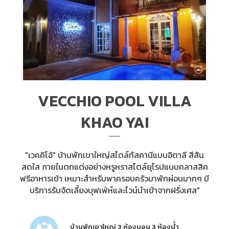
VECCHIO POOL VILLA
KHAO YAI
"เวคคิโอ้" บ้านพักเขาใหญ่สไตล์ทัสคานีแบบอิตาลี สีสัน
สดใส ภายในตกแต่งอย่างหรูหราสไตล์ยุโรปแบบคลาสสิค
ฟรีอาหารเช้า เหมาะสำหรับพาครอบครัวมาพักผ่อนมากๆ มี
บริการรับจัดเลี้ยงบุฟเฟ่ห์และไวน์นำเข้าจากฝรั่งเศส"
บ้านพักเขาใหญ่ 3 ห้องนอน 3 ห้องน้ำ