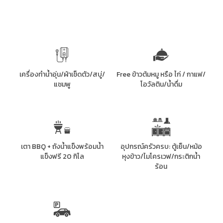
เครื่องทำน้ำอุ่น/ผ้าเช็ดตัว/สบู่/
Free ข้าวต้มหมู หรือ ไก่ / กาแฟ/
แชมพู
โอวัลติน/น้ำดื่ม
เตา BBQ + ถังน้ำแข็งพร้อมน้ำ
อุปกรณ์ครัวครบ: ตู้เย็น/หม้อ
แข็งฟรี 20 กิโล
หุงข้าว/ไมโครเวฟ/กระติกน้ำ
ร้อน