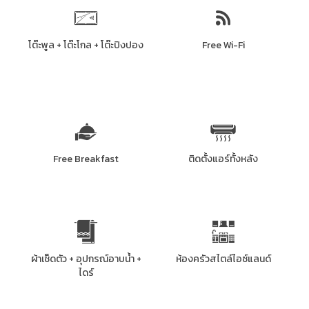
โต๊ะพูล + โต๊ะโกล + โต๊ะปิงปอง
Free Wi-Fi
Free Breakfast
ติดตั้งแอร์ทั้งหลัง
ผ้าเช็ดตัว + อุปกรณ์อาบน้ำ +
ห้องครัวสไตล์ไอซ์แลนด์
ไดร์