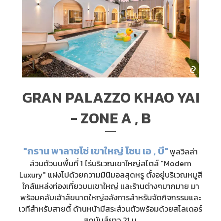
GRAN PALAZZO KHAO YAI
- ZONE A , B
"กราน พาลาซโซ่ เขาใหญ่ โซน เอ , บี"
พูลวิลล่า
ส่วนตัวบนพื้นที่ 1 ไร่บริเวณเขาใหญ่สไตล์ "Modern
Luxury" แฝงไปด้วยความมินิมอลสุดหรู ตั้งอยู่บริเวณหมูสี
ใกล้แหล่งท่องเที่ยวบนเขาใหญ่ และร้านต่างๆมากมาย มา
พร้อมคลับเฮ้าส์ขนาดใหญ่อลังการสำหรับจัดกิจกรรมและ
เวทีสำหรับสายตี้ ด้านหน้ามีสระส่วนตัวพร้อมด้วยสไลเดอร์
สุดมันส์ยาว 21 ม.