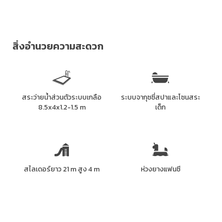
สิ่งอำนวยความสะดวก
สระว่ายน้ำส่วนตัวระบบเกลือ
ระบบจากุซซี่สปาและโซนสระ
8.5x4x1.2-1.5 m
เด็ก
สไลเดอร์ยาว 21 m สูง 4 m
ห่วงยางแฟนซี