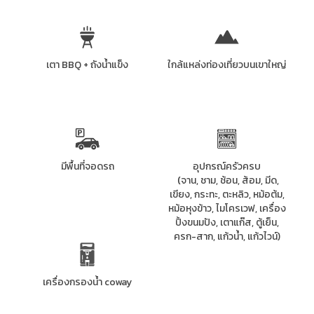
เตา BBQ + ถังน้ำแข็ง
ใกล้แหล่งท่องเที่ยวบนเขาใหญ่
มีพื้นที่จอดรถ
อุปกรณ์ครัวครบ
(
จาน, ชาม, ช้อน, ส้อม, มีด,
เขียง, กระทะ, ตะหลิว, หม้อต้ม,
หม้อหุงข้าว, ไมโครเวฟ, เครื่อง
ปิ้งขนมปัง, เตาแก๊ส, ตู้เย็น,
ครก-สาก, แก้วน้ำ, แก้วไวน์)
เครื่องกรองน้ำ coway