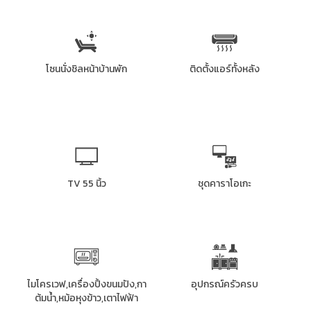
โซนนั่งชิลหน้าบ้านพัก
ติดตั้งแอร์ทั้งหลัง
TV 55 นิ้ว
ชุดคาราโอเกะ
ไมโครเวฟ,เครื่องปิ้งขนมปัง,กา
อุปกรณ์ครัวครบ
ต้มน้ำ,หม้อหุงข้าว,เตาไฟฟ้า